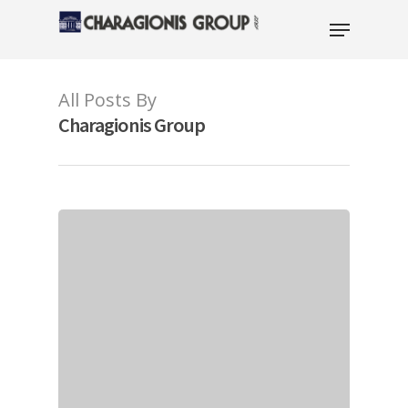
All Posts By
Hit enter to search or ESC to close
Charagionis Group