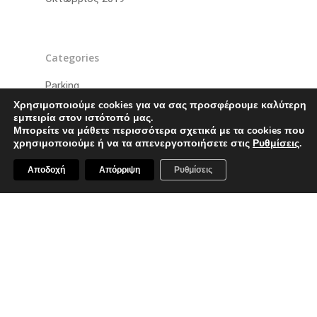
Categories
Parking
Χρησιμοποιούμε cookies για να σας προσφέρουμε καλύτερη
Γραφεία
εμπειρία στον ιστότοπό μας.
Καταστήματα
Μπορείτε να μάθετε περισσότερα σχετικά με τα cookies που
χρησιμοποιούμε ή να τα απενεργοποιήσετε στις
Ρυθμίσεις
.
Κατοικίες
Αποδοχή
Απόρριψη
Ρυθμίσεις
Νέα
Meta
Σύνδεση
Κανάλι
RSS
άρθρων
Κανάλι
RSS
σχολίων