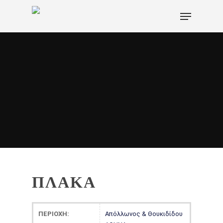
Hit enter to search or ESC to close
ΠΛΑΚΑ
ΠΕΡΙΟΧΗ:
Απόλλωνος & Θουκιδίδου