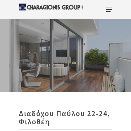
Hit enter to search or ESC to close
Διαδόχου Παύλου 22-24,
Φιλοθέη