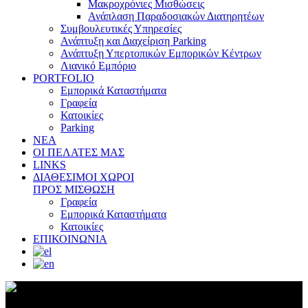
Μακροχρόνιες Μισθώσεις
Ανάπλαση Παραδοσιακών Διατηρητέων
Συμβουλευτικές Υπηρεσίες
Ανάπτυξη και Διαχείριση Parking
Ανάπτυξη Υπερτοπικών Εμπορικών Κέντρων
Λιανικό Εμπόριο
PORTFOLIO
Εμπορικά Καταστήματα
Γραφεία
Κατοικίες
Parking
ΝΕΑ
ΟΙ ΠΕΛΑΤΕΣ ΜΑΣ
LINKS
ΔΙΑΘΕΣΙΜΟΙ ΧΩΡΟΙ
ΠΡΟΣ ΜΙΣΘΩΣΗ
Γραφεία
Εμπορικά Καταστήματα
Κατοικίες
ΕΠΙΚΟΙΝΩΝΙΑ