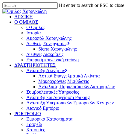
Hit enter to search or ESC to close
ΑΡΧΙΚΗ
Ο ΟΜΙΛΟΣ
Ο Όμιλος
Ιστορία
Ακροπόλ Χαραγκιώνης
Διεθνείς Συνεργασίες
Sierra Χαραγκιώνης
Διεθνείς Διακρίσεις
Εταιρική κοινωνική ευθύνη
ΔΡΑΣΤΗΡΙΟΤΗΤΕΣ
Ανάπτυξη Ακινήτων
Αστικά Επαγγελματικά Ακίνητα
Μακροχρόνιες Μισθώσεις
Ανάπλαση Παραδοσιακών Διατηρητέων
Συμβουλευτικές Υπηρεσίες
Ανάπτυξη και Διαχείριση Parking
Ανάπτυξη Υπερτοπικών Εμπορικών Κέντρων
Λιανικό Εμπόριο
PORTFOLIO
Εμπορικά Καταστήματα
Γραφεία
Κατοικίες