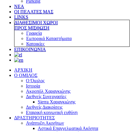
Parking
ΝΕΑ
ΟΙ ΠΕΛΑΤΕΣ ΜΑΣ
LINKS
ΔΙΑΘΕΣΙΜΟΙ ΧΩΡΟΙ
ΠΡΟΣ ΜΙΣΘΩΣΗ
Γραφεία
Εμπορικά Καταστήματα
Κατοικίες
ΕΠΙΚΟΙΝΩΝΙΑ
ΑΡΧΙΚΗ
Ο ΟΜΙΛΟΣ
Ο Όμιλος
Ιστορία
Ακροπόλ Χαραγκιώνης
Διεθνείς Συνεργασίες
Sierra Χαραγκιώνης
Διεθνείς Διακρίσεις
Εταιρική κοινωνική ευθύνη
ΔΡΑΣΤΗΡΙΟΤΗΤΕΣ
Ανάπτυξη Ακινήτων
Αστικά Επαγγελματικά Ακίνητα