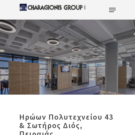
Hit enter to search or ESC to close
Ηρώων Πολυτεχνείου 43
& Σωτήρος Διός,
Πειραιάς