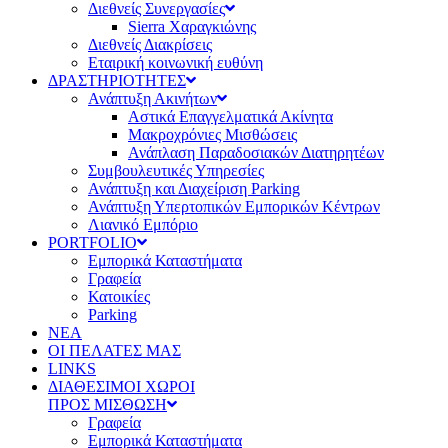
Διεθνείς Συνεργασίες
Sierra Χαραγκιώνης
Διεθνείς Διακρίσεις
Εταιρική κοινωνική ευθύνη
ΔΡΑΣΤΗΡΙΟΤΗΤΕΣ
Ανάπτυξη Ακινήτων
Αστικά Επαγγελματικά Ακίνητα
Μακροχρόνιες Μισθώσεις
Ανάπλαση Παραδοσιακών Διατηρητέων
Συμβουλευτικές Υπηρεσίες
Ανάπτυξη και Διαχείριση Parking
Ανάπτυξη Υπερτοπικών Εμπορικών Κέντρων
Λιανικό Εμπόριο
PORTFOLIO
Εμπορικά Καταστήματα
Γραφεία
Κατοικίες
Parking
ΝΕΑ
ΟΙ ΠΕΛΑΤΕΣ ΜΑΣ
LINKS
ΔΙΑΘΕΣΙΜΟΙ ΧΩΡΟΙ
ΠΡΟΣ ΜΙΣΘΩΣΗ
Γραφεία
Εμπορικά Καταστήματα