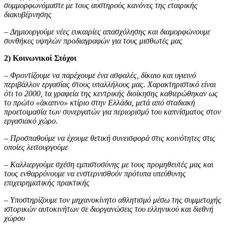
συμμορφωνόμαστε με τους αυστηρούς κανόνες της εταιρικής
διακυβέρνησης
– Δημιουργούμε νέες ευκαιρίες απασχόλησης και διαμορφώνουμε
συνθήκες υψηλών προδιαγραφών για τους μισθωτές μας
2) Κοινωνικοί Στόχοι
– Φροντίζουμε να παρέχουμε ένα ασφαλές, δίκαιο και υγιεινό
περιβάλλον εργασίας στους υπαλλήλους μας. Χαρακτηριστικό είναι
ότι το 2000, τα γραφεία της κεντρικής διοίκησης καθιερώθηκαν ως
το πρώτο «άκαπνο» κτίριο στην Ελλάδα, μετά από σταδιακή
προετοιμασία των συνεργατών για περιορισμό του καπνίσματος στον
εργασιακό χώρο.
– Προσπαθούμε να έχουμε θετική συνεισφορά στις κοινότητες στις
οποίες λειτουργούμε
– Καλλιεργούμε σχέση εμπιστοσύνης με τους προμηθευτές μας και
τους ενθαρρύνουμε να ενστερνισθούν πρότυπα υπεύθυνης
επιχειρηματικής πρακτικής
– Υποστηρίζουμε τον μηχανοκίνητο αθλητισμό μέσω της συμμετοχής
ιστορικών αυτοκινήτων σε διοργανώσεις του ελληνικού και διεθνή
χώρου