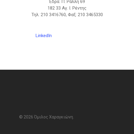
Έδρα: Π. Ράλλη 69
182 33 Αγ. Ι. Ρέντης
Τηλ: 210 3416760, Φαξ: 210 3465330
LinkedIn
© 2026 Όμιλος Χαραγκιώνη.